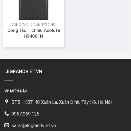
CÔNG TẮC, Ổ CẮM BTICINO
Công tắc 1 chiều Axolute
HS4001N
LEGRANDVIET.VN
VP MIỀN BẮC
BT5 - KBT 40 Xuân La, Xuân Đỉnh, Tây Hồ, Hà Nội
0967.969.125
sales@legrandviet.vn