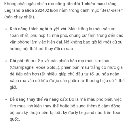
Không phải ngẫu nhiên mà
công tắc đôi 1 chiều màu trắng
Legrand Galion 282402
luôn nằm trong danh mục “Best-seller”
(bán chạy nhất).
Khả năng thích nghi tuyệt vời:
Màu trắng là màu sắc an
toàn nhất, phù hợp từ nhà phố, chung cư tầm trung đến các
văn phòng làm việc hiện đại. Nó không bao giờ lỗi mốt dù xu
hướng nội thất có thay đổi ra sao.
Chi phí tối ưu:
So với các phiên bản mạ màu kim loại
(Champagne, Rose Gold…), phiên bản màu trắng có mức giá
dễ tiếp cận hơn rất nhiều, giúp chủ đầu tư tối ưu hóa ngân
sách mà vẫn sở hữu được sản phẩm từ thương hiệu số 1 thế
giới.
Dễ dàng thay thế và nâng cấp:
Do là mã màu phổ biến, việc
tìm mua linh kiện thay thế hoặc bổ sung thêm ổ cắm đồng
bộ cực kỳ thuận tiện tại bất kỳ đại lý Legrand nào trên toàn
quốc.