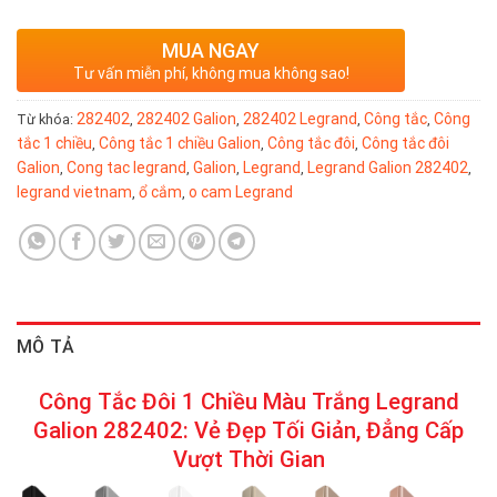
MUA NGAY
Tư vấn miễn phí, không mua không sao!
282402
282402 Galion
282402 Legrand
Công tắc
Công
Từ khóa:
,
,
,
,
tắc 1 chiều
Công tắc 1 chiều Galion
Công tắc đôi
Công tắc đôi
,
,
,
Galion
Cong tac legrand
Galion
Legrand
Legrand Galion 282402
,
,
,
,
,
legrand vietnam
ổ cắm
o cam Legrand
,
,
MÔ TẢ
Công Tắc Đôi 1 Chiều Màu Trắng Legrand
Galion 282402: Vẻ Đẹp Tối Giản, Đẳng Cấp
Vượt Thời Gian