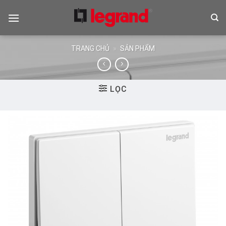
Skip
to
content
TRANG CHỦ
»
SẢN PHẨM
LỌC