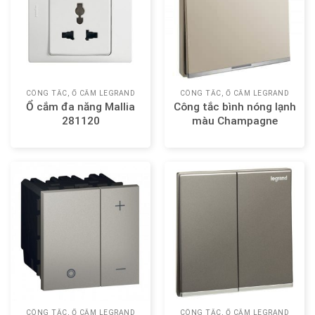
CÔNG TẮC, Ổ CẮM LEGRAND
CÔNG TẮC, Ổ CẮM LEGRAND
Ổ cắm đa năng Mallia
Công tắc bình nóng lạnh
281120
màu Champagne
Legrand Galion 282408-
C2
CÔNG TẮC, Ổ CẮM LEGRAND
CÔNG TẮC, Ổ CẮM LEGRAND