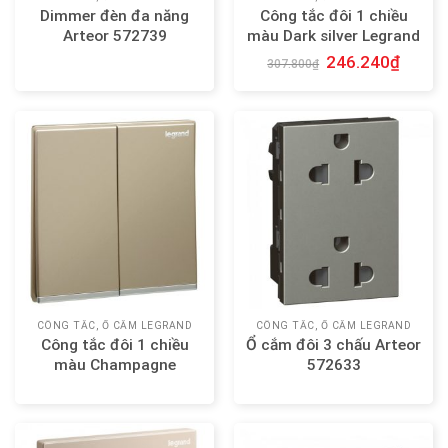
Dimmer đèn đa năng
Công tắc đôi 1 chiều
Arteor 572739
màu Dark silver Legrand
Galion 282402-C3
246.240
₫
307.800
₫
CÔNG TẮC, Ổ CẮM LEGRAND
CÔNG TẮC, Ổ CẮM LEGRAND
Công tắc đôi 1 chiều
Ổ cắm đôi 3 chấu Arteor
màu Champagne
572633
Legrand Galion 282402-
C2