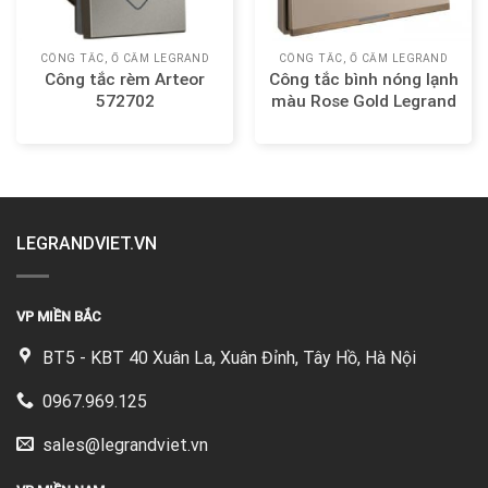
CÔNG TẮC, Ổ CẮM LEGRAND
CÔNG TẮC, Ổ CẮM LEGRAND
Công tắc rèm Arteor
Công tắc bình nóng lạnh
572702
màu Rose Gold Legrand
Galion 282408-C1
LEGRANDVIET.VN
VP MIỀN BẮC
BT5 - KBT 40 Xuân La, Xuân Đỉnh, Tây Hồ, Hà Nội
0967.969.125
sales@legrandviet.vn