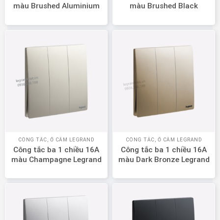
màu Brushed Aluminium
màu Brushed Black
Legrand Mallia Senses
Legrand Mallia Senses
281004BA
281004BB
CÔNG TẮC, Ổ CẮM LEGRAND
CÔNG TẮC, Ổ CẮM LEGRAND
Công tắc ba 1 chiều 16A
Công tắc ba 1 chiều 16A
màu Champagne Legrand
màu Dark Bronze Legrand
Mallia Senses 281004CH
Mallia Senses 281004DB