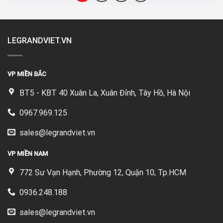
LEGRANDVIET.VN
VP MIỀN BẮC
BT5 - KBT 40 Xuân La, Xuân Đỉnh, Tây Hồ, Hà Nội
0967.969.125
sales@legrandviet.vn
VP MIỀN NAM
772 Sư Vạn Hạnh, Phường 12, Quận 10, Tp.HCM
0936.248.188
sales@legrandviet.vn