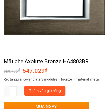
Mặt che Axolute Bronze HA4803BR
₫
547.029
₫
959.700
Rectangular cover plate 3 modules – bronze – material: metal
Mặt che Axolute Bronze HA4803BR số lượng
Thêm vào giỏ hàng
MUA NGAY