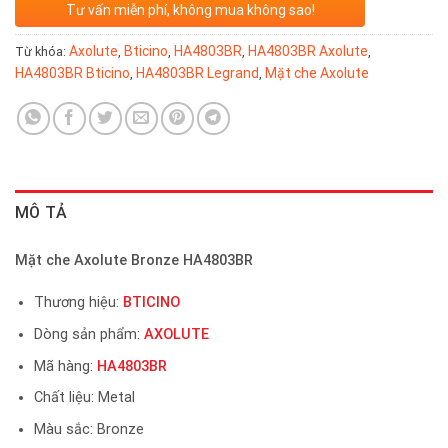
Tư vấn miễn phí, không mua không sao!
Axolute
Bticino
HA4803BR
HA4803BR Axolute
Từ khóa:
,
,
,
,
HA4803BR Bticino
HA4803BR Legrand
Mặt che Axolute
,
,
MÔ TẢ
Mặt che Axolute Bronze HA4803BR
Thương hiệu:
BTICINO
Dòng sản phẩm:
AXOLUTE
Mã hàng:
HA4803BR
Chất liệu: Metal
Màu sắc: Bronze