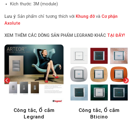
Kích thước: 3M (module)
Lưu ý
: Sản phẩm chỉ tương thích với
Khung đỡ
và
Cơ phận
Axolute
XEM THÊM CÁC DÒNG SẢN PHẨM LEGRAND KHÁC
TẠI ĐÂY!
DECOR - NẾN THƠM
Hộp âm sàn Legran