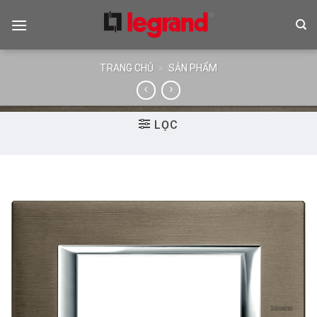
Skip
to
content
TRANG CHỦ
»
SẢN PHẨM
LỌC