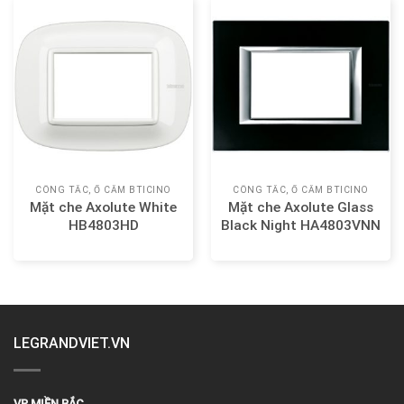
CÔNG TẮC, Ổ CẮM BTICINO
CÔNG TẮC, Ổ CẮM BTICINO
Mặt che Axolute White
Mặt che Axolute Glass
HB4803HD
Black Night HA4803VNN
LEGRANDVIET.VN
VP MIỀN BẮC