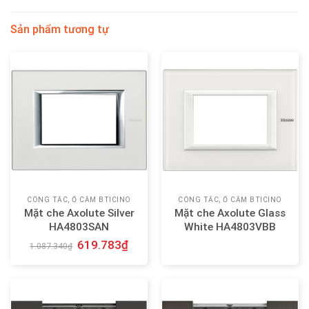
Sản phẩm tương tự
CÔNG TẮC, Ổ CẮM BTICINO
CÔNG TẮC, Ổ CẮM BTICINO
Mặt che Axolute Silver
Mặt che Axolute Glass
HA4803SAN
White HA4803VBB
619.783
₫
1.087.340
₫