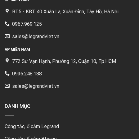
BT5 - KBT 40 Xuân La, Xuân Đỉnh, Tây Hồ, Hà Nội
0967.969.125
sales@legrandviet.vn
VP MIỀN NAM
772 Sư Vạn Hạnh, Phường 12, Quận 10, Tp.HCM
0936.248.188
sales@legrandviet.vn
DANH MỤC
Công tắc, ổ cắm Legrand
Công tắc, ổ cắm Bticino