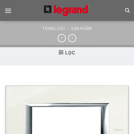
Skip
to
content
TRANG CHỦ
»
SẢN PHẨM
LỌC