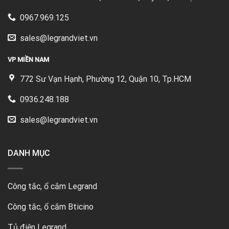
0967.969.125
sales@legrandviet.vn
VP MIỀN NAM
772 Sư Vạn Hạnh, Phường 12, Quận 10, Tp.HCM
0936.248.188
sales@legrandviet.vn
DANH MỤC
Công tắc, ổ cắm Legrand
Công tắc, ổ cắm Bticino
Tủ điện Legrand