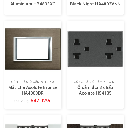
Aluminium HB4803XC
Black Night HA4803VNN
CÔNG TẮC, Ổ CẮM BTICINO
CÔNG TẮC, Ổ CẮM BTICINO
Mặt che Axolute Bronze
Ổ cắm đôi 3 chấu
HA4803BR
Axolute HS4185
547.029
₫
959.700
₫