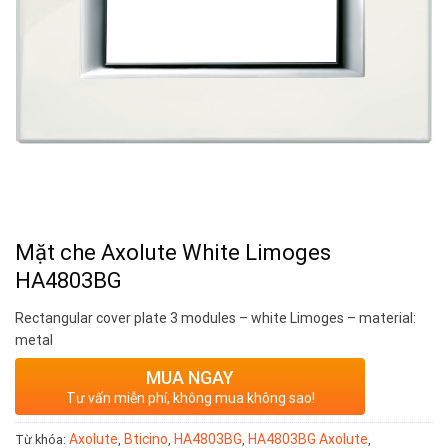
Mặt che Axolute White Limoges
HA4803BG
Rectangular cover plate 3 modules – white Limoges – material:
metal
MUA NGAY
Tư vấn miễn phí, không mua không sao!
Axolute
Bticino
HA4803BG
HA4803BG Axolute
Từ khóa:
,
,
,
,