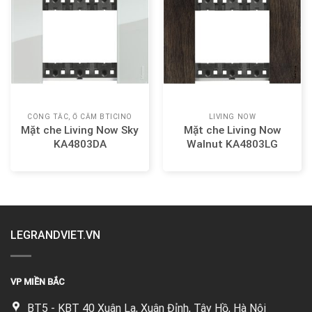
CÔNG TẮC, Ổ CẮM BTICINO
LIVING NOW
Mặt che Living Now Sky
Mặt che Living Now
KA4803DA
Walnut KA4803LG
LEGRANDVIET.VN
VP MIỀN BẮC
BT5 - KBT 40 Xuân La, Xuân Đỉnh, Tây Hồ, Hà Nội