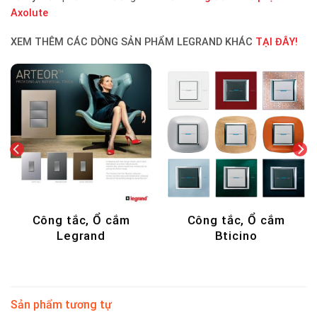
Axolute
XEM THÊM CÁC DÒNG SẢN PHẨM LEGRAND KHÁC
TẠI ĐÂY!
m
DECOR - NẾN THƠM
Hộp âm sàn Legran
Sản phẩm tương tự