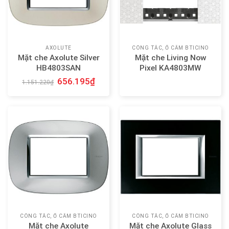
AXOLUTE
CÔNG TẮC, Ổ CẮM BTICINO
Mặt che Axolute Silver
Mặt che Living Now
HB4803SAN
Pixel KA4803MW
656.195
₫
1.151.220
₫
CÔNG TẮC, Ổ CẮM BTICINO
CÔNG TẮC, Ổ CẮM BTICINO
Mặt che Axolute
Mặt che Axolute Glass