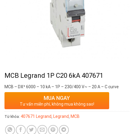
MCB Legrand 1P C20 6kA 407671
MCB – DX³ 6000 – 10 kA – 1P – 230/400 V~ – 20 A – C curve
MUA NGAY
Tư vấn miễn phí, không mua không sao!
407671 Legrand
Legrand
MCB
Từ khóa:
,
,