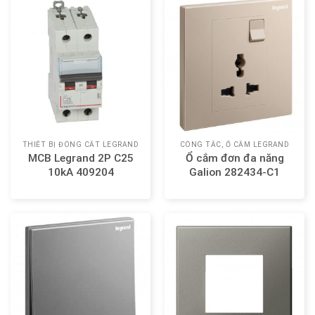
THIẾT BỊ ĐÓNG CẮT LEGRAND
CÔNG TẮC, Ổ CẮM LEGRAND
MCB Legrand 2P C25
Ổ cắm đơn đa năng
10kA 409204
Galion 282434-C1