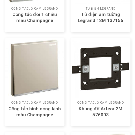
CÔNG TẮC, Ổ CẮM LEGRAND
TỦ ĐIỆN LEGRAND
Công tắc đôi 1 chiều
Tủ điện âm tường
màu Champagne
Legrand 18M 137156
Legrand Galion 282402-
C2
CÔNG TẮC, Ổ CẮM LEGRAND
CÔNG TẮC, Ổ CẮM LEGRAND
Công tắc bình nóng lạnh
Khung đỡ Arteor 2M
màu Champagne
576003
Legrand Galion 282408-
C2