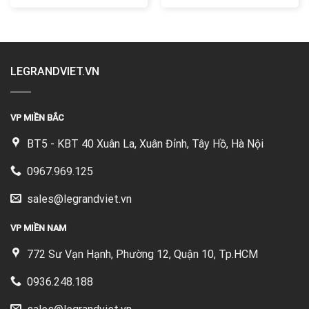
LEGRANDVIET.VN
VP MIỀN BẮC
BT5 - KBT 40 Xuân La, Xuân Đỉnh, Tây Hồ, Hà Nội
0967.969.125
sales@legrandviet.vn
VP MIỀN NAM
772 Sư Vạn Hạnh, Phường 12, Quận 10, Tp.HCM
0936.248.188