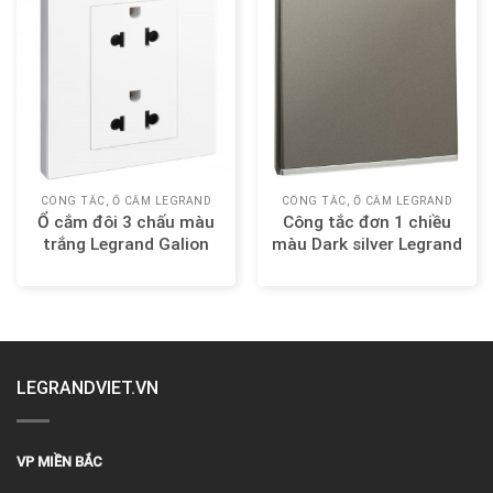
CÔNG TẮC, Ổ CẮM LEGRAND
CÔNG TẮC, Ổ CẮM LEGRAND
Ổ cắm đôi 3 chấu màu
Công tắc đơn 1 chiều
trắng Legrand Galion
màu Dark silver Legrand
282436
Galion 282400-C3
LEGRANDVIET.VN
VP MIỀN BẮC