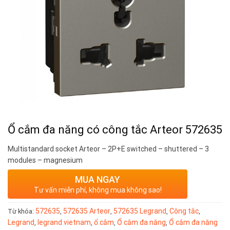
Ổ cắm đa năng có công tắc Arteor 572635
Multistandard socket Arteor – 2P+E switched – shuttered – 3
modules – magnesium
MUA NGAY
Tư vấn miễn phí, không mua không sao!
572635
572635 Arteor
572635 Legrand
Công tắc
Từ khóa:
,
,
,
,
Legrand
legrand vietnam
ổ cắm
Ổ cắm đa năng
Ổ cắm đa năng
,
,
,
,