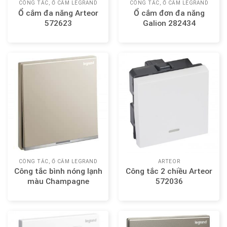
CÔNG TẮC, Ổ CẮM LEGRAND
CÔNG TẮC, Ổ CẮM LEGRAND
Ổ cắm đa năng Arteor
Ổ cắm đơn đa năng
572623
Galion 282434
CÔNG TẮC, Ổ CẮM LEGRAND
ARTEOR
Công tắc bình nóng lạnh
Công tắc 2 chiều Arteor
màu Champagne
572036
Legrand Galion 282408-
C2