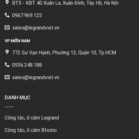
BT5 - KBT 40 Xuân La, Xuân Đỉnh, Tây Hồ, Hà Nội
0967.969.125
sales@legrandviet.vn
VP MIỀN NAM
772 Sư Vạn Hạnh, Phường 12, Quận 10, Tp.HCM
0936.248.188
sales@legrandviet.vn
DANH MỤC
Công tắc, ổ cắm Legrand
Công tắc, ổ cắm Bticino