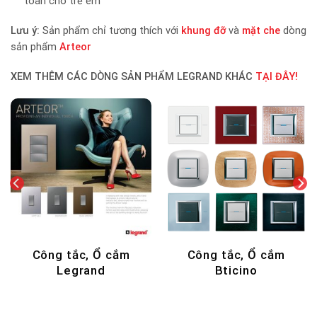
toàn cho trẻ em
Lưu ý:
Sản phẩm chỉ tương thích với
khung đỡ
và
mặt che
dòng
sản phẩm
Arteor
XEM THÊM CÁC DÒNG SẢN PHẨM LEGRAND KHÁC
TẠI ĐÂY!
ắm
DECOR - NẾN THƠM
Hộp âm sàn Legr