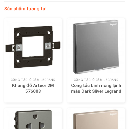
Sản phẩm tương tự
CÔNG TẮC, Ổ CẮM LEGRAND
CÔNG TẮC, Ổ CẮM LEGRAND
Khung đỡ Arteor 2M
Công tắc bình nóng lạnh
576003
màu Dark Sliver Legrand
Galion 282408-C3