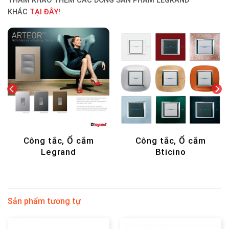
THAM KHẢO THÊM CÁC DÒNG SẢN PHẨM LEGRAND
KHÁC
TẠI ĐÂY!
cắm
DECOR - NẾN THƠM
Hộp âm sàn Leg
Sản phẩm tương tự