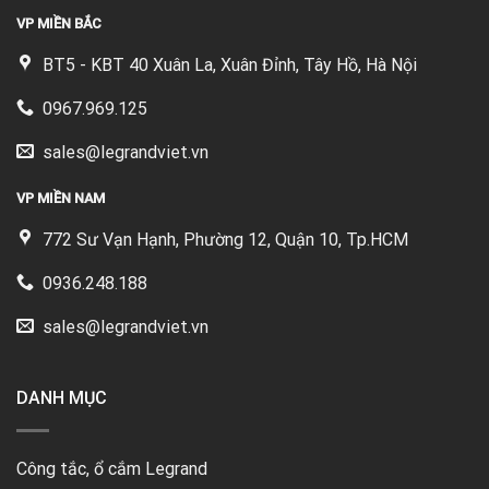
VP MIỀN BẮC
BT5 - KBT 40 Xuân La, Xuân Đỉnh, Tây Hồ, Hà Nội
0967.969.125
sales@legrandviet.vn
VP MIỀN NAM
772 Sư Vạn Hạnh, Phường 12, Quận 10, Tp.HCM
0936.248.188
sales@legrandviet.vn
DANH MỤC
Công tắc, ổ cắm Legrand