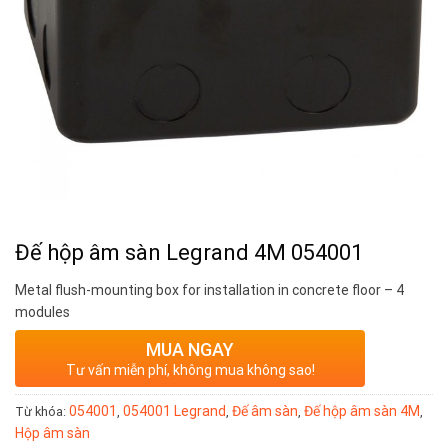
Đế hộp âm sàn Legrand 4M 054001
Metal flush-mounting box for installation in concrete floor – 4
modules
MUA NGAY
Tư vấn miễn phí, không mua không sao!
054001
054001 Legrand
Đế âm sàn
Đế hộp âm sàn 4M
Từ khóa:
,
,
,
,
Hộp âm sàn