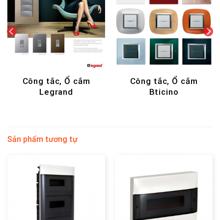
ắc, Ổ cắm
Công tắc, Ổ cắm
DECOR - 
grand
Bticino
Sản phẩm tương tự