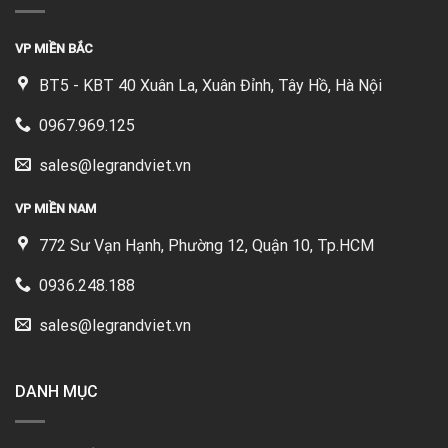
VP MIỀN BẮC
BT5 - KBT 40 Xuân La, Xuân Đỉnh, Tây Hồ, Hà Nội
0967.969.125
sales@legrandviet.vn
VP MIỀN NAM
772 Sư Vạn Hạnh, Phường 12, Quận 10, Tp.HCM
0936.248.188
sales@legrandviet.vn
DANH MỤC