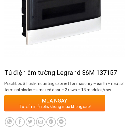
Tủ điện âm tường Legrand 36M 137157
Practibox S flush-mounting cabinet for masonry – earth + neutral
terminal blocks – smoked door – 2 rows – 18 modules/row
MUA NGAY
Tư vấn miễn phí, không mua không sao!