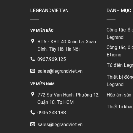
LEGRANDVIET.VN
DANH MỤC
Công tắc, ổ
VP MIỀN BẮC
Legrand
BT5 - KBT 40 Xuân La, Xuân
Công tắc, ổ
Đỉnh, Tây Hồ, Hà Nội
Bticino
0967.969.125
Tủ điện Leg
sales@legrandviet.vn
Thiết bị đón
VP MIỀN NAM
Legrand
Hộp âm sàn 
772 Sư Vạn Hạnh, Phường 12,
Quận 10, Tp.HCM
Thiết bị khá
0936.248.188
sales@legrandviet.vn