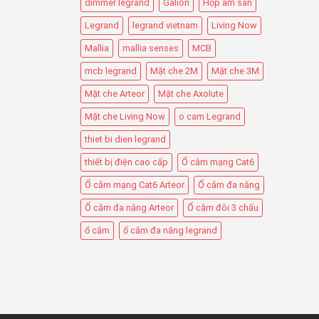
dimmer legrand
Galion
Hộp âm sàn
Legrand
legrand vietnam
Living Now
Mallia
mallia senses
MCB
mcb legrand
Mặt che 2M
Mặt che 3M
Mặt che Arteor
Mặt che Axolute
Mặt che Living Now
o cam Legrand
thiet bi dien legrand
thiết bị điện cao cấp
Ổ cắm mạng Cat6
Ổ cắm mạng Cat6 Arteor
Ổ cắm đa năng
Ổ cắm đa năng Arteor
Ổ cắm đôi 3 chấu
ổ cắm
ổ cắm đa năng legrand