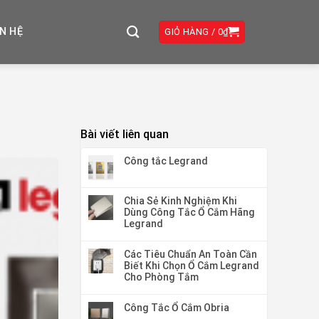
ÊN HỆ
GIỎ HÀNG /
0
₫
Bài viết liên quan
Công tắc Legrand
Chia Sẻ Kinh Nghiệm Khi
Dùng Công Tắc Ổ Cắm Hãng
Legrand
Các Tiêu Chuẩn An Toàn Cần
Biết Khi Chọn Ổ Cắm Legrand
Cho Phòng Tắm
Công Tắc Ổ Cắm Obria