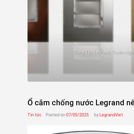
Công Tắc Legrand: Tuyên Ngôn 
Ổ cắm chống nước Legrand nê
Tin tức
Posted on
07/05/2025
by
LegrandViet