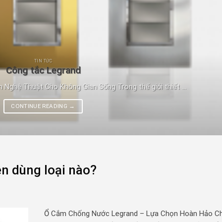
TIN TỨC
Công tắc Legrand
Nghệ Thuật Cho Không Gian Sống Trong thế giới thiết ...
CONTINUE READING
→
n dùng loại nào?
Ổ Cắm Chống Nước Legrand – Lựa Chọn Hoàn Hảo C