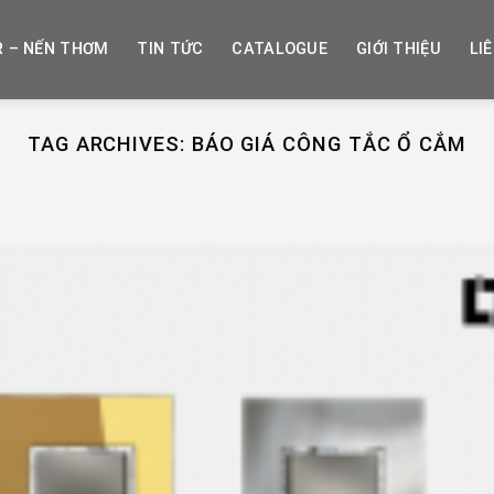
R – NẾN THƠM
TIN TỨC
CATALOGUE
GIỚI THIỆU
LI
TAG ARCHIVES:
BÁO GIÁ CÔNG TẮC Ổ CẮM