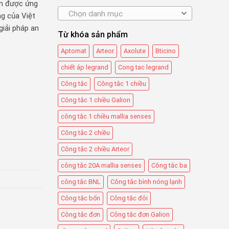
ẩm được ứng
Chọn danh mục
ng của Việt
giải pháp an
Từ khóa sản phẩm
Aptomat
Arteor
Axolute
Bticino
chiết áp legrand
Cong tac legrand
Công tắc
Công tắc 1 chiều
Công tắc 1 chiều Galion
công tắc 1 chiều mallia senses
Công tắc 2 chiều
Công tắc 2 chiều Arteor
công tắc 20A mallia senses
Công tắc ba
công tắc BNL
Công tắc bình nóng lạnh
Công tắc bốn
Công tắc đôi
Công tắc đơn
Công tắc đơn Galion