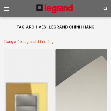
Skip
to
content
TAG ARCHIVES:
LEGRAND CHÍNH HÃNG
Trang chủ
»
Legrand chính hãng