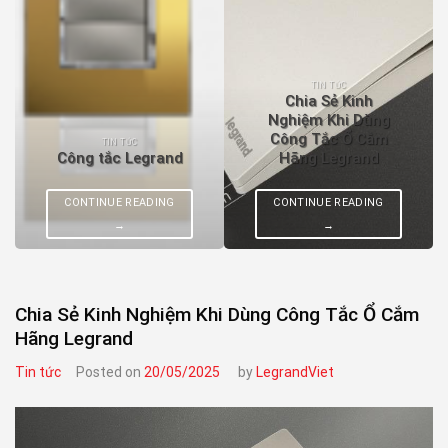
TIN TỨC
Chia Sẻ Kinh
Nghiệm Khi Dùng
Công Tắc Ổ Cắm
TIN TỨC
Công tắc Legrand
Hãng Legrand
CONTINUE READING
CONTINUE READING
→
→
Chia Sẻ Kinh Nghiệm Khi Dùng Công Tắc Ổ Cắm
Hãng Legrand
Tin tức
Posted on
20/05/2025
by
LegrandViet