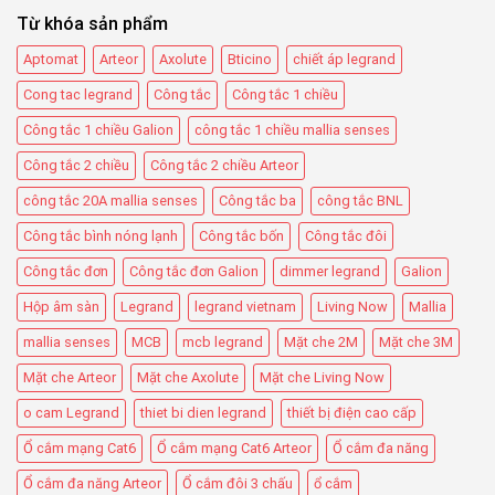
Từ khóa sản phẩm
Aptomat
Arteor
Axolute
Bticino
chiết áp legrand
Cong tac legrand
Công tắc
Công tắc 1 chiều
Công tắc 1 chiều Galion
công tắc 1 chiều mallia senses
Công tắc 2 chiều
Công tắc 2 chiều Arteor
công tắc 20A mallia senses
Công tắc ba
công tắc BNL
Công tắc bình nóng lạnh
Công tắc bốn
Công tắc đôi
Công tắc đơn
Công tắc đơn Galion
dimmer legrand
Galion
Hộp âm sàn
Legrand
legrand vietnam
Living Now
Mallia
mallia senses
MCB
mcb legrand
Mặt che 2M
Mặt che 3M
Mặt che Arteor
Mặt che Axolute
Mặt che Living Now
o cam Legrand
thiet bi dien legrand
thiết bị điện cao cấp
Ổ cắm mạng Cat6
Ổ cắm mạng Cat6 Arteor
Ổ cắm đa năng
Ổ cắm đa năng Arteor
Ổ cắm đôi 3 chấu
ổ cắm