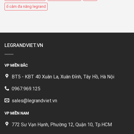
ổ cắm đa năng legrand
LEGRANDVIET.VN
VP MIỀN BẮC
BT5 - KBT 40 Xuân La, Xuân Đỉnh, Tây Hồ, Hà Nội
0967.969.125
sales@legrandviet.vn
VP MIỀN NAM
772 Sư Vạn Hạnh, Phường 12, Quận 10, Tp.HCM