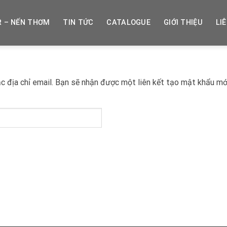
R – NẾN THƠM
TIN TỨC
CATALOGUE
GIỚI THIỆU
LI
 địa chỉ email. Bạn sẽ nhận được một liên kết tạo mật khẩu mới