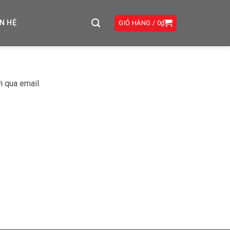
ÊN HỆ
GIỎ HÀNG /
0
₫
 qua email.