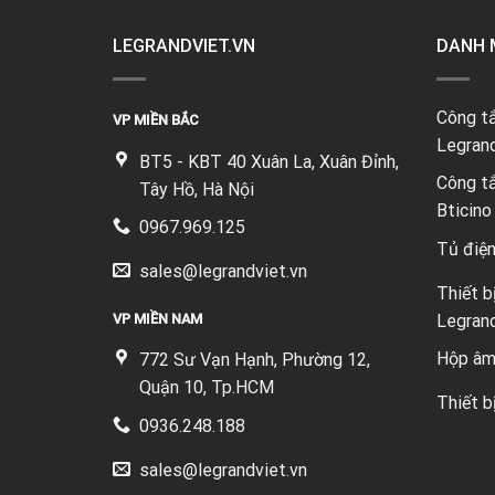
LEGRANDVIET.VN
DANH 
Công tắ
VP MIỀN BẮC
Legran
BT5 - KBT 40 Xuân La, Xuân Đỉnh,
Công tắ
Tây Hồ, Hà Nội
Bticino
0967.969.125
Tủ điệ
sales@legrandviet.vn
Thiết b
VP MIỀN NAM
Legran
Hộp âm
772 Sư Vạn Hạnh, Phường 12,
Quận 10, Tp.HCM
Thiết b
0936.248.188
sales@legrandviet.vn