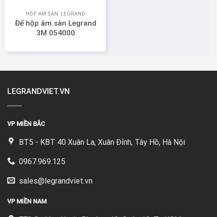
HỘP ÂM SÀN LEGRAND
Đế hộp âm sàn Legrand
3M 054000
LEGRANDVIET.VN
VP MIỀN BẮC
BT5 - KBT 40 Xuân La, Xuân Đỉnh, Tây Hồ, Hà Nội
0967.969.125
sales@legrandviet.vn
VP MIỀN NAM