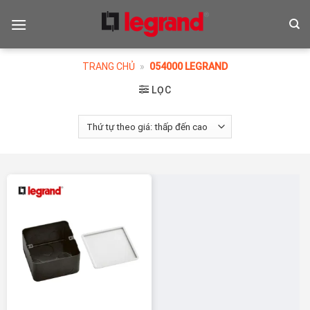
Skip
to
content
TRANG CHỦ
»
054000 LEGRAND
LỌC