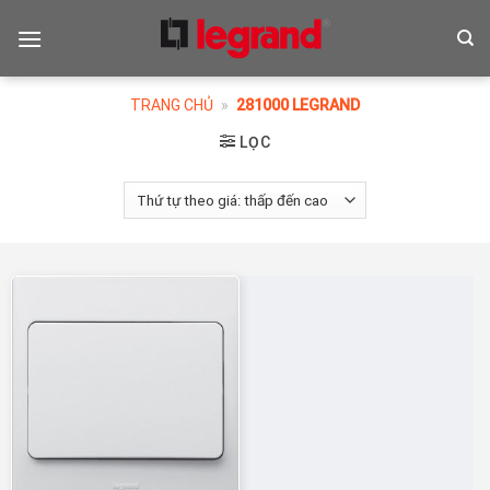
Skip
to
content
TRANG CHỦ
»
281000 LEGRAND
LỌC