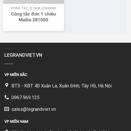
CÔNG TẮC, Ổ CẮM LEGRAND
Công tắc đơn 1 chiều
Mallia 281000
LEGRANDVIET.VN
VP MIỀN BẮC
BT5 - KBT 40 Xuân La, Xuân Đỉnh, Tây Hồ, Hà Nội
0967.969.125
sales@legrandviet.vn
VP MIỀN NAM