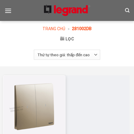
Skip
to
content
TRANG CHỦ
»
281002DB
LỌC