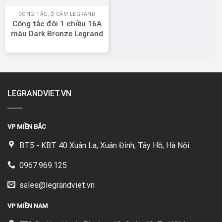
CÔNG TẮC, Ổ CẮM LEGRAND
Công tắc đôi 1 chiều 16A
màu Dark Bronze Legrand
Mallia Senses 281002DB
LEGRANDVIET.VN
VP MIỀN BẮC
BT5 - KBT 40 Xuân La, Xuân Đỉnh, Tây Hồ, Hà Nội
0967.969.125
sales@legrandviet.vn
VP MIỀN NAM