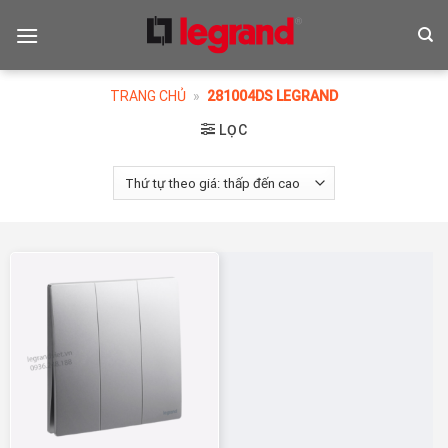
Skip
to
content
TRANG CHỦ
»
281004DS LEGRAND
LỌC