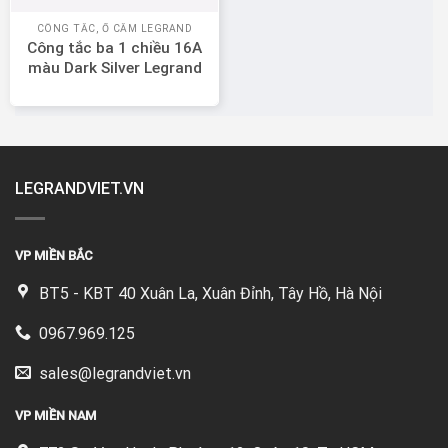
CÔNG TẮC, Ổ CẮM LEGRAND
Công tắc ba 1 chiều 16A
màu Dark Silver Legrand
Mallia Senses 281004DS
LEGRANDVIET.VN
VP MIỀN BẮC
BT5 - KBT 40 Xuân La, Xuân Đỉnh, Tây Hồ, Hà Nội
0967.969.125
sales@legrandviet.vn
VP MIỀN NAM