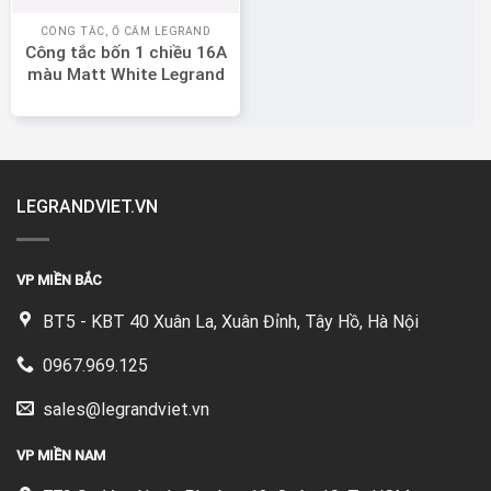
CÔNG TẮC, Ổ CẮM LEGRAND
Công tắc bốn 1 chiều 16A
màu Matt White Legrand
Mallia Senses 281006MW
LEGRANDVIET.VN
VP MIỀN BẮC
BT5 - KBT 40 Xuân La, Xuân Đỉnh, Tây Hồ, Hà Nội
0967.969.125
sales@legrandviet.vn
VP MIỀN NAM