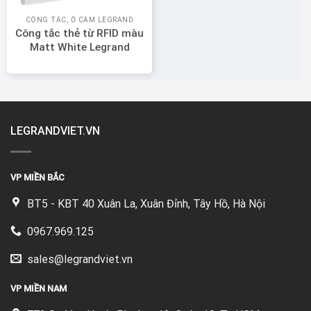
CÔNG TẮC, Ổ CẮM LEGRAND
Công tắc thẻ từ RFID màu
Matt White Legrand
Mallia Senses 281039MW
LEGRANDVIET.VN
VP MIỀN BẮC
BT5 - KBT 40 Xuân La, Xuân Đỉnh, Tây Hồ, Hà Nội
0967.969.125
sales@legrandviet.vn
VP MIỀN NAM