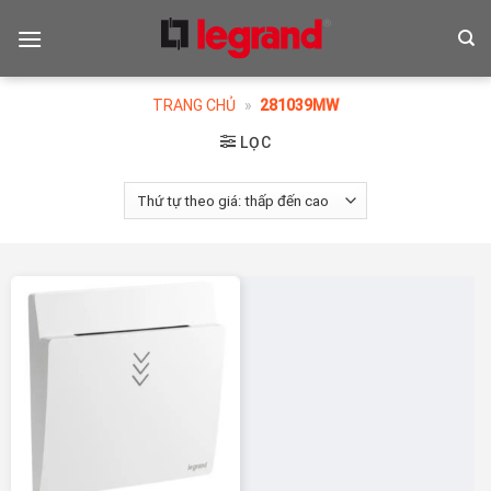
Skip
to
content
TRANG CHỦ
»
281039MW
LỌC