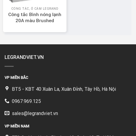
CÔNG TẮC, Ổ CẮM LEGRAND
Công tắc Bình nóng lạnh
20A màu Brushed
Aluminium Legrand Mallia
Senses 281062BA
LEGRANDVIET.VN
VP MIỀN BẮC
BT5 - KBT 40 Xuân La, Xuân Đỉnh, Tây Hồ, Hà Nội
0967.969.125
sales@legrandviet.vn
VP MIỀN NAM