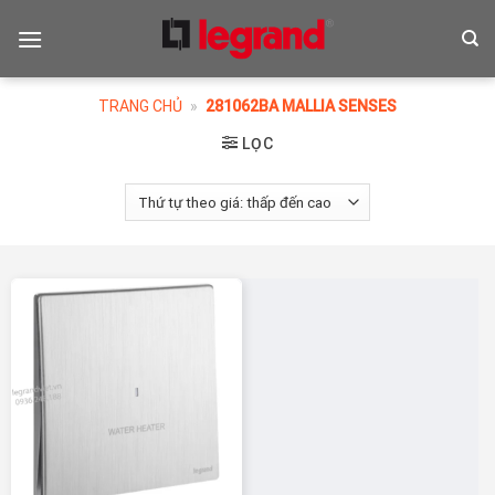
Skip
to
content
TRANG CHỦ
»
281062BA MALLIA SENSES
LỌC