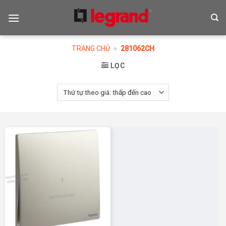
Skip
to
content
TRANG CHỦ
»
281062CH
LỌC