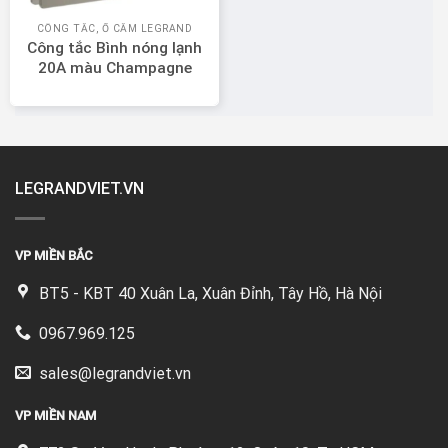
CÔNG TẮC, Ổ CẮM LEGRAND
Công tắc Bình nóng lạnh
20A màu Champagne
Legrand Mallia Senses
281062CH
LEGRANDVIET.VN
VP MIỀN BẮC
BT5 - KBT 40 Xuân La, Xuân Đỉnh, Tây Hồ, Hà Nội
0967.969.125
sales@legrandviet.vn
VP MIỀN NAM