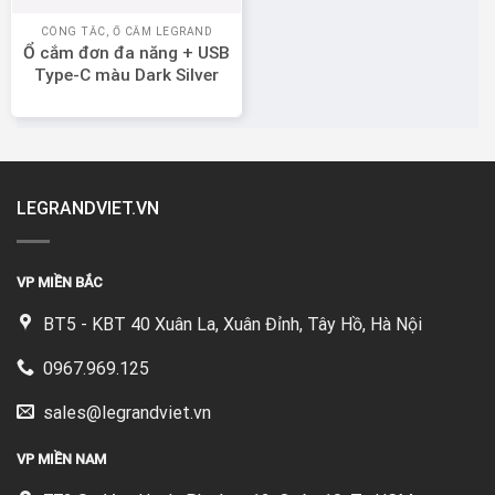
CÔNG TẮC, Ổ CẮM LEGRAND
Ổ cắm đơn đa năng + USB
Type-C màu Dark Silver
Legrand Mallia Senses
281125DS
LEGRANDVIET.VN
VP MIỀN BẮC
BT5 - KBT 40 Xuân La, Xuân Đỉnh, Tây Hồ, Hà Nội
0967.969.125
sales@legrandviet.vn
VP MIỀN NAM