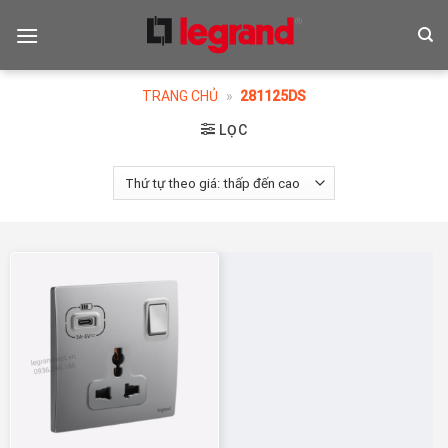
Skip
to
content
TRANG CHỦ
»
281125DS
LỌC