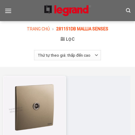
Skip
to
content
TRANG CHỦ
»
281151DB MALLIA SENSES
LỌC