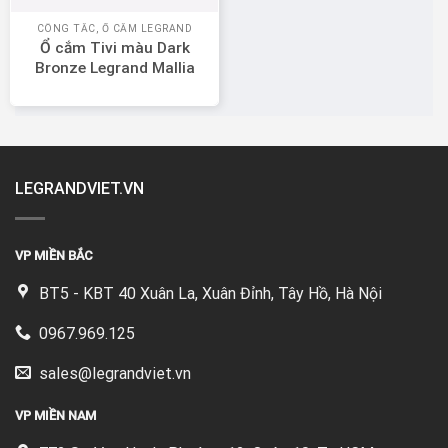
CÔNG TẮC, Ổ CẮM LEGRAND
Ổ cắm Tivi màu Dark
Bronze Legrand Mallia
Senses 281151DB
LEGRANDVIET.VN
VP MIỀN BẮC
BT5 - KBT 40 Xuân La, Xuân Đỉnh, Tây Hồ, Hà Nội
0967.969.125
sales@legrandviet.vn
VP MIỀN NAM