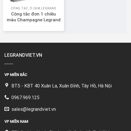
CÔNG TẮC, Ổ CẮM LEGRAND
Công tắc đơn 1 chiều
màu Champagne Legrand
Galion 282400-C2
LEGRANDVIET.VN
VP MIỀN BẮC
BT5 - KBT 40 Xuân La, Xuân Đỉnh, Tây Hồ, Hà Nội
0967.969.125
sales@legrandviet.vn
VP MIỀN NAM