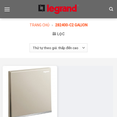
Skip
to
content
TRANG CHỦ
»
282400-C2 GALION
LỌC