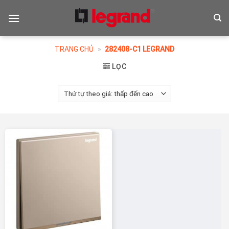
Skip
to
content
TRANG CHỦ
»
282408-C1 LEGRAND
LỌC