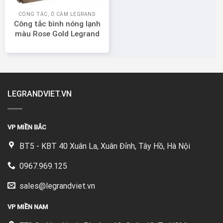
CÔNG TẮC, Ổ CẮM LEGRAND
Công tắc bình nóng lạnh
màu Rose Gold Legrand
Galion 282408-C1
LEGRANDVIET.VN
VP MIỀN BẮC
BT5 - KBT 40 Xuân La, Xuân Đỉnh, Tây Hồ, Hà Nội
0967.969.125
sales@legrandviet.vn
VP MIỀN NAM