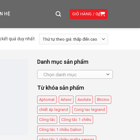
ÊN HỆ
GIỎ HÀNG /
0
₫
ị kết quả duy nhất
Danh mục sản phẩm
Chọn danh mục
Từ khóa sản phẩm
Aptomat
Arteor
Axolute
Bticino
chiết áp legrand
Cong tac legrand
Công tắc
Công tắc 1 chiều
Công tắc 1 chiều Galion
công tắc 1 chiều mallia senses