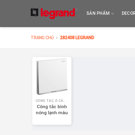
Skip
to
SẢN PHẨM
DECO
content
TRANG CHỦ
»
282408 LEGRAND
CÔNG TẮC, Ổ CẮM LEGRAND
Công tắc bình
nóng lạnh màu
trắng Legrand
Galion 282408