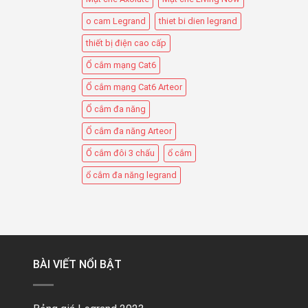
o cam Legrand
thiet bi dien legrand
thiết bị điện cao cấp
Ổ cắm mạng Cat6
Ổ cắm mạng Cat6 Arteor
Ổ cắm đa năng
Ổ cắm đa năng Arteor
Ổ cắm đôi 3 chấu
ổ cắm
ổ cắm đa năng legrand
BÀI VIẾT NỔI BẬT