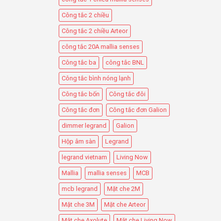
Công tắc 2 chiều
Công tắc 2 chiều Arteor
công tắc 20A mallia senses
Công tắc ba
công tắc BNL
Công tắc bình nóng lạnh
Công tắc bốn
Công tắc đôi
Công tắc đơn
Công tắc đơn Galion
dimmer legrand
Galion
Hộp âm sàn
Legrand
legrand vietnam
Living Now
Mallia
mallia senses
MCB
mcb legrand
Mặt che 2M
Mặt che 3M
Mặt che Arteor
Mặt che Axolute
Mặt che Living Now