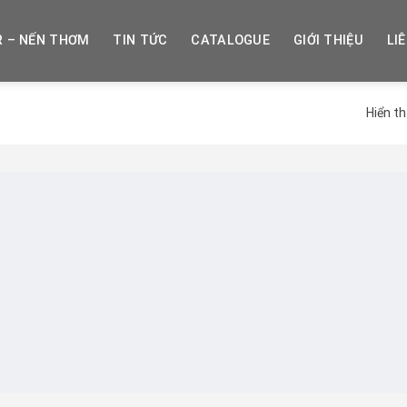
R – NẾN THƠM
TIN TỨC
CATALOGUE
GIỚI THIỆU
LI
Hiển th