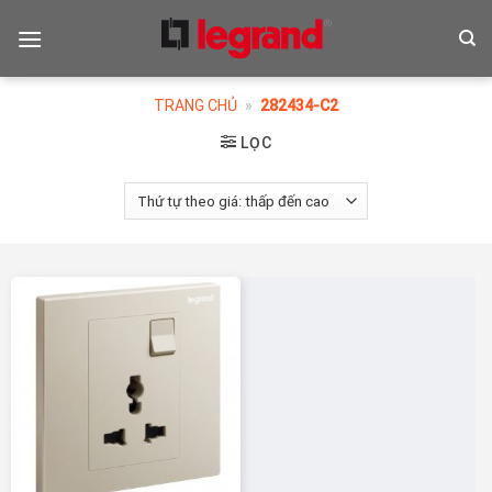
Skip
to
content
TRANG CHỦ
»
282434-C2
LỌC