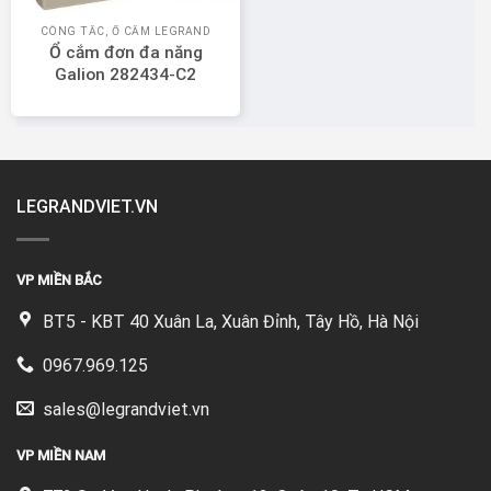
CÔNG TẮC, Ổ CẮM LEGRAND
Ổ cắm đơn đa năng
Galion 282434-C2
LEGRANDVIET.VN
VP MIỀN BẮC
BT5 - KBT 40 Xuân La, Xuân Đỉnh, Tây Hồ, Hà Nội
0967.969.125
sales@legrandviet.vn
VP MIỀN NAM