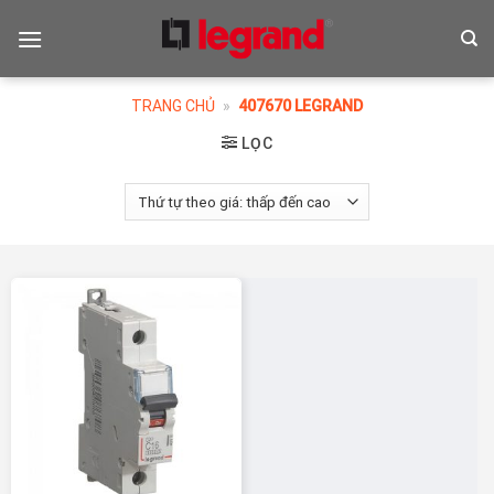
Skip
to
content
TRANG CHỦ
»
407670 LEGRAND
LỌC