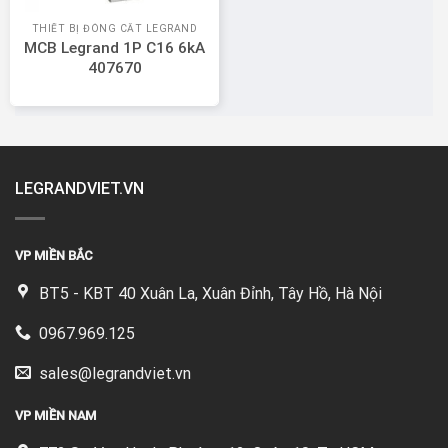
THIẾT BỊ ĐÓNG CẮT LEGRAND
MCB Legrand 1P C16 6kA
407670
LEGRANDVIET.VN
VP MIỀN BẮC
BT5 - KBT 40 Xuân La, Xuân Đỉnh, Tây Hồ, Hà Nội
0967.969.125
sales@legrandviet.vn
VP MIỀN NAM