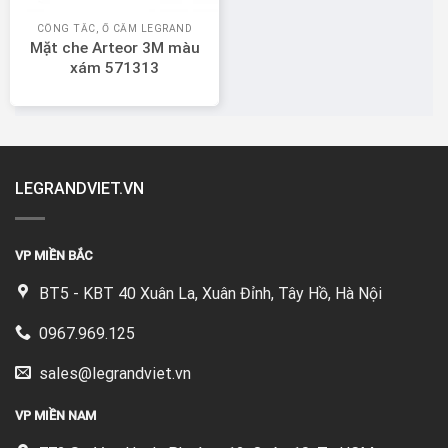
CÔNG TẮC, Ổ CẮM LEGRAND
Mặt che Arteor 3M màu
xám 571313
LEGRANDVIET.VN
VP MIỀN BẮC
BT5 - KBT 40 Xuân La, Xuân Đỉnh, Tây Hồ, Hà Nội
0967.969.125
sales@legrandviet.vn
VP MIỀN NAM