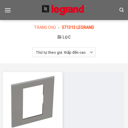
Skip
to
content
TRANG CHỦ
»
571313 LEGRAND
LỌC