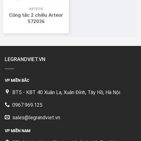
ARTEOR
Công tắc 2 chiều Arteor
572036
LEGRANDVIET.VN
VP MIỀN BẮC
BT5 - KBT 40 Xuân La, Xuân Đỉnh, Tây Hồ, Hà Nội
0967.969.125
sales@legrandviet.vn
VP MIỀN NAM