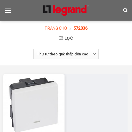
Skip
to
content
TRANG CHỦ
»
572036
LỌC