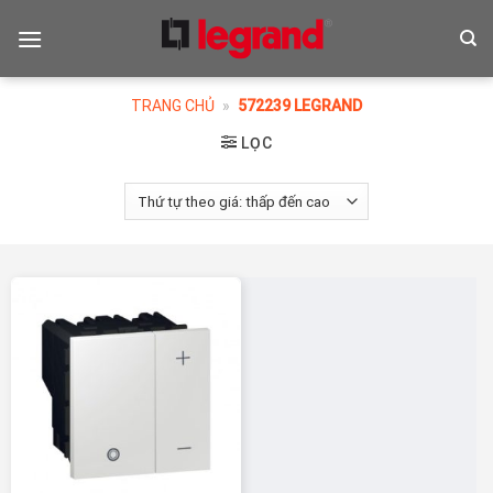
Skip
to
content
TRANG CHỦ
»
572239 LEGRAND
LỌC