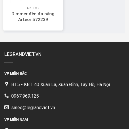
ARTEOR
Dimmer đèn đa năng
Arteor 572239
LEGRANDVIET.VN
VP MIỀN BẮC
BT5 - KBT 40 Xuân La, Xuân Đỉnh, Tây Hồ, Hà Nội
0967.969.125
sales@legrandviet.vn
VP MIỀN NAM