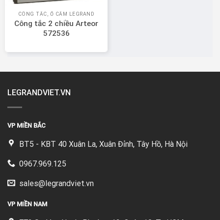
CÔNG TẮC, Ổ CẮM LEGRAND
Công tắc 2 chiều Arteor
572536
LEGRANDVIET.VN
VP MIỀN BẮC
BT5 - KBT 40 Xuân La, Xuân Đỉnh, Tây Hồ, Hà Nội
0967.969.125
sales@legrandviet.vn
VP MIỀN NAM