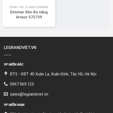
CÔNG TẮC, Ổ CẮM LEGRAND
Dimmer đèn đa năng
Arteor 572739
LEGRANDVIET.VN
VP MIỀN BẮC
BT5 - KBT 40 Xuân La, Xuân Đỉnh, Tây Hồ, Hà Nội
0967.969.125
sales@legrandviet.vn
VP MIỀN NAM