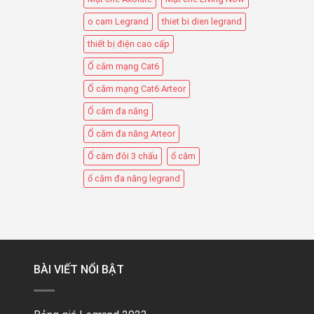
o cam Legrand
thiet bi dien legrand
thiết bị điện cao cấp
Ổ cắm mạng Cat6
Ổ cắm mạng Cat6 Arteor
Ổ cắm đa năng
Ổ cắm đa năng Arteor
Ổ cắm đôi 3 chấu
ổ cắm
ổ cắm đa năng legrand
BÀI VIẾT NỔI BẬT