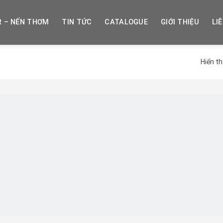
R – NẾN THƠM
TIN TỨC
CATALOGUE
GIỚI THIỆU
LI
Hiển th