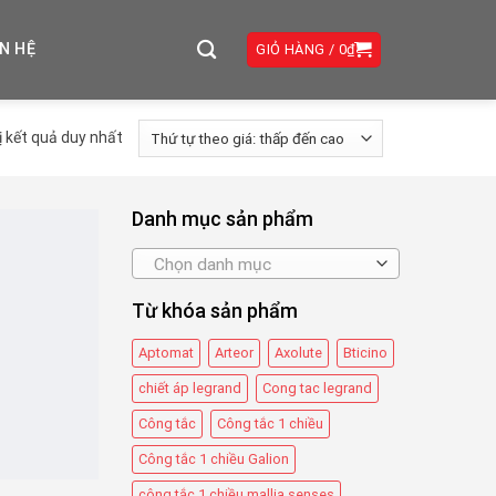
ÊN HỆ
GIỎ HÀNG /
0
₫
ị kết quả duy nhất
Danh mục sản phẩm
Chọn danh mục
Từ khóa sản phẩm
Aptomat
Arteor
Axolute
Bticino
chiết áp legrand
Cong tac legrand
Công tắc
Công tắc 1 chiều
Công tắc 1 chiều Galion
công tắc 1 chiều mallia senses