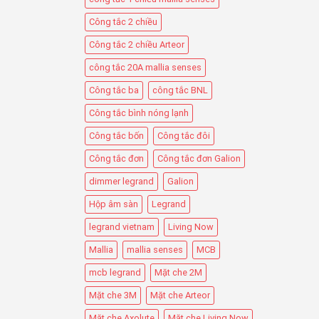
Công tắc 2 chiều
Công tắc 2 chiều Arteor
công tắc 20A mallia senses
Công tắc ba
công tắc BNL
Công tắc bình nóng lạnh
Công tắc bốn
Công tắc đôi
Công tắc đơn
Công tắc đơn Galion
dimmer legrand
Galion
Hộp âm sàn
Legrand
legrand vietnam
Living Now
Mallia
mallia senses
MCB
mcb legrand
Mặt che 2M
Mặt che 3M
Mặt che Arteor
Mặt che Axolute
Mặt che Living Now