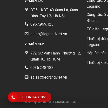
Công tắc, ổ
VP MIỀN BẮC
Legrand
BT5 - KBT 40 Xuân La, Xuân
Công tắc, ổ
Đỉnh, Tây Hồ, Hà Nội
Bticino
0967.969.125
Tủ điện Leg
sales@legrandviet.vn
Thiết bị đón
VP MIỀN NAM
Legrand
Hộp âm sàn 
772 Sư Vạn Hạnh, Phường 12,
Quận 10, Tp.HCM
Thiết bị khá
0936.248.188
sales@legrandviet.vn
0936.248.188
© Bản quyền thuộc
LEGRANDVIET.VN