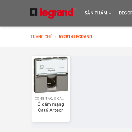
Skip
to
SẢN PHẨM
DECO
content
TRANG CHỦ
»
572814 LEGRAND
CÔNG TẮC, Ổ CẮM LEGRAND
Ổ cắm mạng
Cat6 Arteor
572814