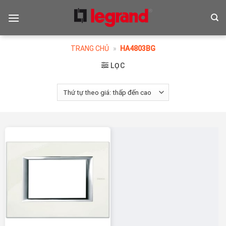
Skip
to
content
TRANG CHỦ
»
HA4803BG
LỌC