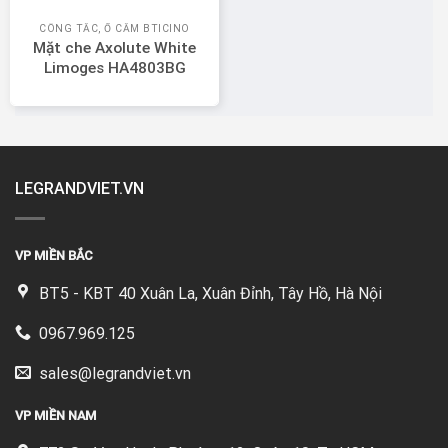
CÔNG TẮC, Ổ CẮM BTICINO
Mặt che Axolute White
Limoges HA4803BG
LEGRANDVIET.VN
VP MIỀN BẮC
BT5 - KBT 40 Xuân La, Xuân Đỉnh, Tây Hồ, Hà Nội
0967.969.125
sales@legrandviet.vn
VP MIỀN NAM