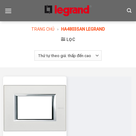
Skip
to
content
TRANG CHỦ
»
HA4803SAN LEGRAND
LỌC