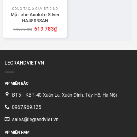
CÔNG TẮC, Ổ CẮM BTICINO
Mặt che Axolute Silver
HA4803SAN
619.783
₫
1.087.340
₫
LEGRANDVIET.VN
VP MIỀN BẮC
BT5 - KBT 40 Xuân La, Xuân Đỉnh, Tây Hồ, Hà Nội
0967.969.125
sales@legrandviet.vn
VP MIỀN NAM