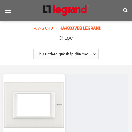
Skip
to
content
TRANG CHỦ
»
HA4803VBB LEGRAND
LỌC