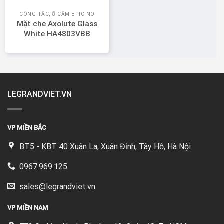
CÔNG TẮC, Ổ CẮM BTICINO
Mặt che Axolute Glass
White HA4803VBB
LEGRANDVIET.VN
VP MIỀN BẮC
BT5 - KBT 40 Xuân La, Xuân Đỉnh, Tây Hồ, Hà Nội
0967.969.125
sales@legrandviet.vn
VP MIỀN NAM