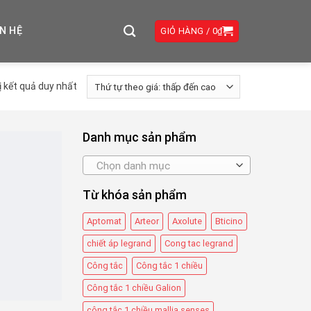
ÊN HỆ
GIỎ HÀNG /
0
₫
ị kết quả duy nhất
Danh mục sản phẩm
Chọn danh mục
Từ khóa sản phẩm
Aptomat
Arteor
Axolute
Bticino
chiết áp legrand
Cong tac legrand
Công tắc
Công tắc 1 chiều
Công tắc 1 chiều Galion
công tắc 1 chiều mallia senses