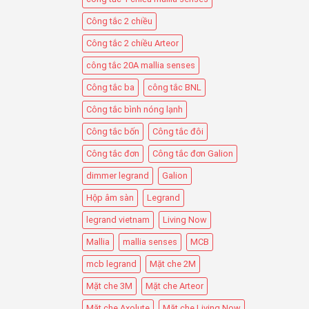
Công tắc 2 chiều
Công tắc 2 chiều Arteor
công tắc 20A mallia senses
Công tắc ba
công tắc BNL
Công tắc bình nóng lạnh
Công tắc bốn
Công tắc đôi
Công tắc đơn
Công tắc đơn Galion
dimmer legrand
Galion
Hộp âm sàn
Legrand
legrand vietnam
Living Now
Mallia
mallia senses
MCB
mcb legrand
Mặt che 2M
Mặt che 3M
Mặt che Arteor
Mặt che Axolute
Mặt che Living Now