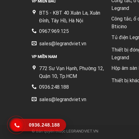
Công tắc, ổ
VP MIỀN BẮC
Legrand
BT5 - KBT 40 Xuân La, Xuân
Công tắc, ổ
Đỉnh, Tây Hồ, Hà Nội
Bticino
0967.969.125
Tủ điện Leg
sales@legrandviet.vn
Thiết bị đón
VP MIỀN NAM
Legrand
Hộp âm sàn 
772 Sư Vạn Hạnh, Phường 12,
Quận 10, Tp.HCM
Thiết bị khá
0936.248.188
sales@legrandviet.vn
0936.248.188
© Bản quyền thuộc
LEGRANDVIET.VN