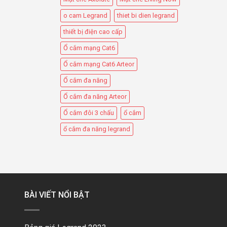
o cam Legrand
thiet bi dien legrand
thiết bị điện cao cấp
Ổ cắm mạng Cat6
Ổ cắm mạng Cat6 Arteor
Ổ cắm đa năng
Ổ cắm đa năng Arteor
Ổ cắm đôi 3 chấu
ổ cắm
ổ cắm đa năng legrand
BÀI VIẾT NỔI BẬT