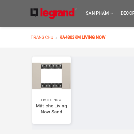
Skip
to
SẢN PHẨM
DECO
content
TRANG CHỦ
»
KA4803KM LIVING NOW
LIVING NOW
Mặt che Living
Now Sand
KA4803KM