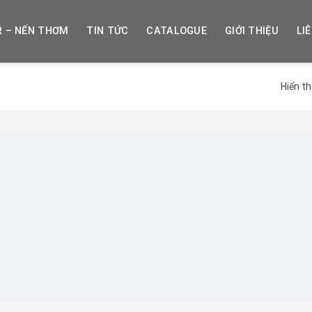
R – NẾN THƠM
TIN TỨC
CATALOGUE
GIỚI THIỆU
LI
Hiển th