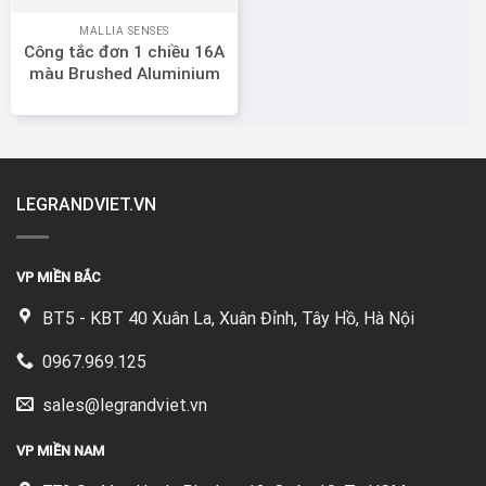
MALLIA SENSES
Công tắc đơn 1 chiều 16A
màu Brushed Aluminium
Legrand Mallia Senses
281000BA
LEGRANDVIET.VN
VP MIỀN BẮC
BT5 - KBT 40 Xuân La, Xuân Đỉnh, Tây Hồ, Hà Nội
0967.969.125
sales@legrandviet.vn
VP MIỀN NAM