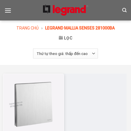
Skip
to
content
TRANG CHỦ
»
LEGRAND MALLIA SENSES 281000BA
LỌC